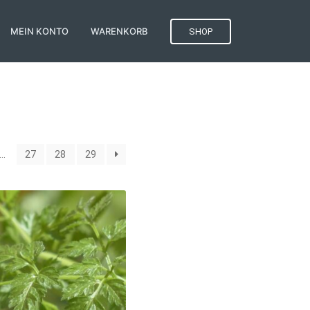
MEIN KONTO
WARENKORB
SHOP
…
27
28
29