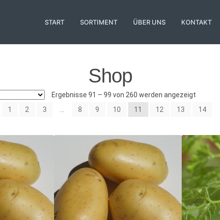
START
SORTIMENT
ÜBER UNS
KONTAKT
Shop
Ergebnisse 91 – 99 von 260 werden angezeigt
1
2
3
…
8
9
10
11
12
13
14