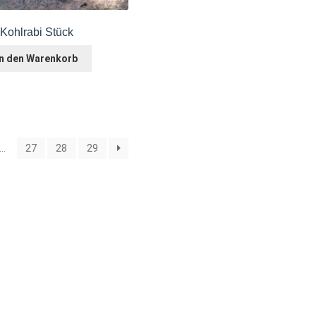
Kohlrabi Stück
In den Warenkorb
…
27
28
29