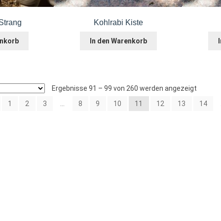
Strang
Kohlrabi Kiste
enkorb
In den Warenkorb
Ergebnisse 91 – 99 von 260 werden angezeigt
1
2
3
…
8
9
10
11
12
13
14