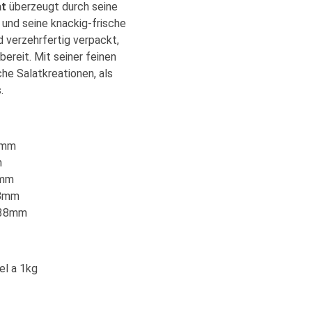
at
überzeugt durch seine
 und seine knackig-frische
 verzehrfertig verpackt,
bereit. Mit seiner feinen
sche Salatkreationen, als
.
8mm
m
8mm
38mm
x38mm
el a 1kg