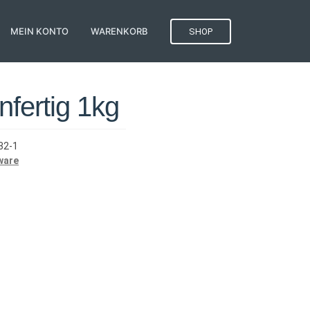
MEIN KONTO
WARENKORB
SHOP
nfertig 1kg
32-1
ware