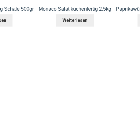
tig Schale 500gr
Monaco Salat küchenfertig 2,5kg
Paprikawür
sen
Weiterlesen