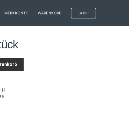
MEIN KONTO
WARENKORB
SHOP
tück
arenkorb
111
te