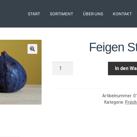
START
SORTIMENT
ÜBER UNS
KONTAKT
Feigen S
Feigen
In den W
Stück
Menge
Artikelnummer:
0
Kategorie:
Früch