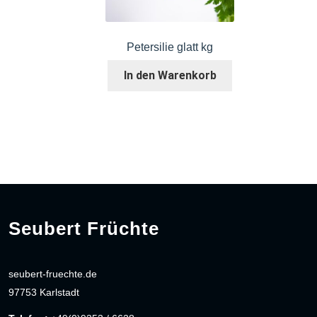
Petersilie glatt kg
In den Warenkorb
Seubert Früchte
seubert-fruechte.de
97753 Karlstadt