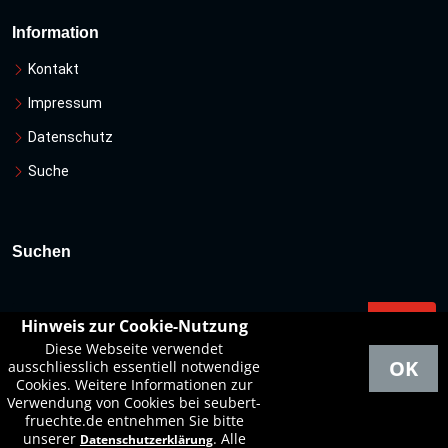
Information
Kontakt
Impressum
Datenschutz
Suche
Suchen
Hinweis zur Cookie-Nutzung
Diese Webseite verwendet
OK
ausschliesslich essentiell notwendige
Cookies. Weitere Informationen zur
Verwendung von Cookies bei seubert-
fruechte.de entnehmen Sie bitte
© 2026
seubert-fruechte.de
. Alle Rechte vorbehalten.
unserer
.
Alle
Datenschutzerklärung